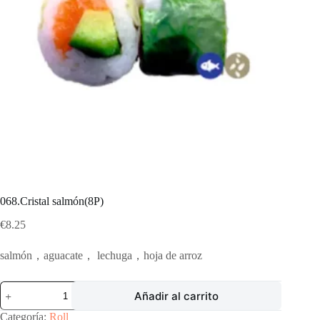
068.Cristal salmón(8P)
€
8.25
salmón，aguacate， lechuga，hoja de arroz
068.Cristal
Añadir al carrito
salmón(8P)
cantidad
Categoría:
Roll