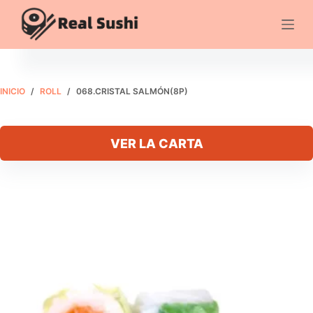
Saltar
al
068.Cristal salmón(8P)
Añadir al carrito
contenido
€
8.25
INICIO
/
ROLL
/
068.CRISTAL SALMÓN(8P)
VER LA CARTA