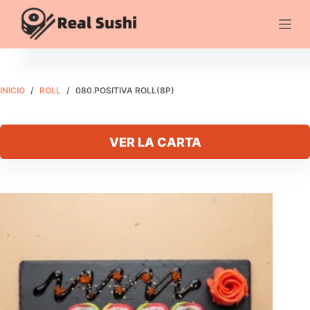
Saltar
al
080.Positiva roll(8P)
Añadir al carrito
contenido
€
10.95
INICIO
/
ROLL
/
080.POSITIVA ROLL(8P)
VER LA CARTA