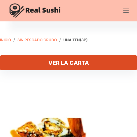
Saltar
al
Una ten(8P)
Añadir al carrito
contenido
€
10.95
INICIO
/
SIN PESCADO CRUDO
/
UNA TEN(8P)
VER LA CARTA