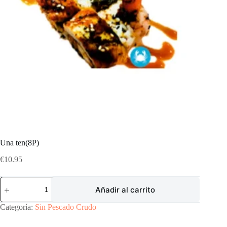
Una ten(8P)
€
10.95
Una
Añadir al carrito
ten(8P)
cantidad
Categoría:
Sin Pescado Crudo