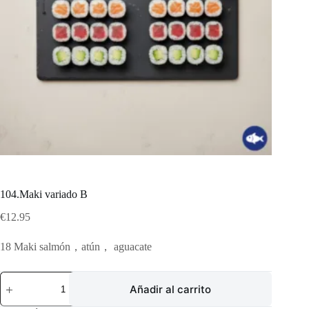
104.Maki variado B
€
12.95
18 Maki salmón，atún， aguacate
104.Maki
Añadir al carrito
variado
B