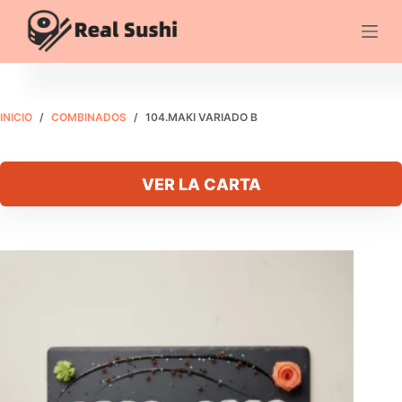
Saltar
al
104.Maki variado B
Añadir al carrito
contenido
€
12.95
INICIO
/
COMBINADOS
/
104.MAKI VARIADO B
VER LA CARTA