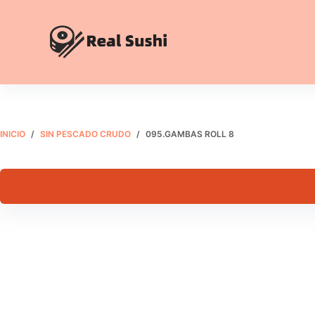
Saltar
al
contenido
095.Gambas
095.Gambas roll 8
Añadir al carrito
roll
€
8.50
8
cantidad
INICIO
/
SIN PESCADO CRUDO
/
095.GAMBAS ROLL 8