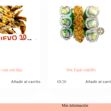
y crab roll (8p)
094.Triple roll(9P)
Añadir al carrito
Añadir al carr
€
8.50
Más información