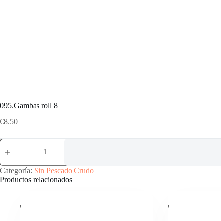
095.Gambas roll 8
€
8.50
095.Gambas
roll
8
cantidad
Categoría:
Sin Pescado Crudo
Productos relacionados