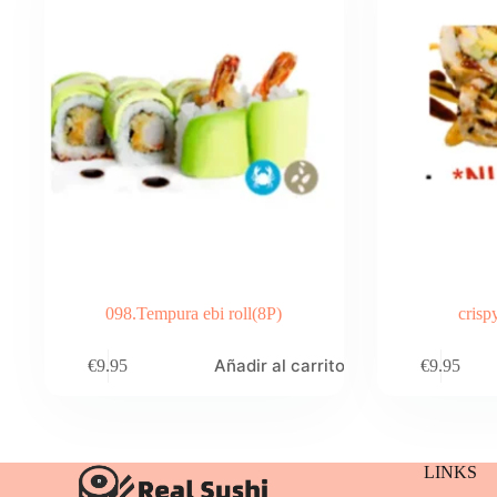
098.Tempura ebi roll(8P)
crisp
Añadir al carrito
€
9.95
€
9.95
LINKS