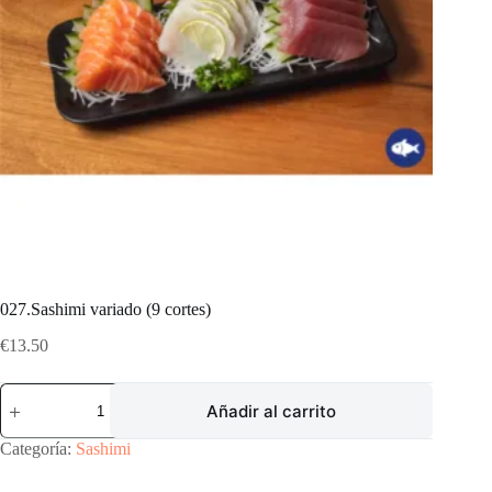
027.Sashimi variado (9 cortes)
€
13.50
027.Sashimi
Añadir al carrito
variado
(9
cortes)
Categoría:
Sashimi
cantidad